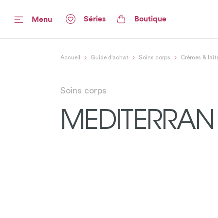
Séries
Boutique
Menu
Accueil
Guide d'achat
Soins corps
Crèmes & lait
Soins corps
MEDITERRAN 