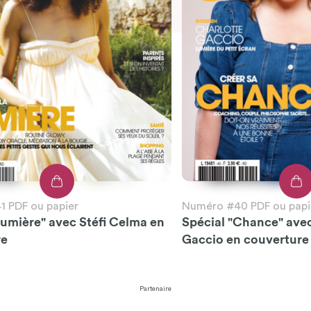
 PDF ou papier
Numéro #40 PDF ou papi
Lumière" avec Stéfi Celma en
Spécial "Chance" ave
re
Gaccio en couverture
Partenaire