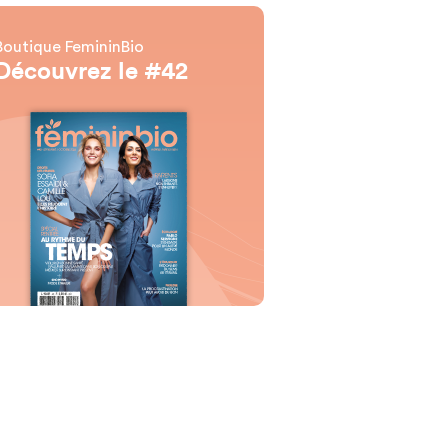
Boutique FemininBio
Découvrez le #42