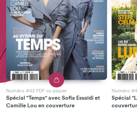
Numéro #42 PDF ou papier
Numéro #41
Spécial "Temps" avec Sofia Essaïdi et
Spécial "
Camille Lou en couverture
couvertu