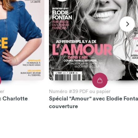
er
Numéro #39 PDF ou papier
c Charlotte
Spécial "Amour" avec Elodie Font
couverture