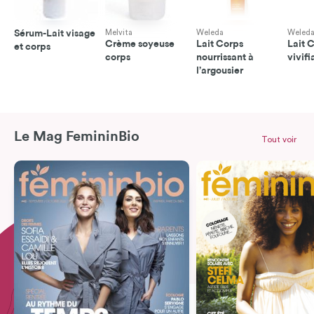
Sérum-Lait visage
Melvita
Weleda
Weled
Crème soyeuse
Lait Corps
Lait 
et corps
corps
nourrissant à
vivifi
l’argousier
Le Mag FemininBio
Tout voir