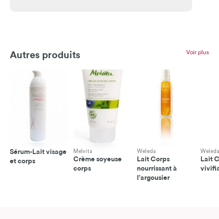
Voir plus
Autres produits
Sérum-Lait visage
Melvita
Weleda
Weled
Crème soyeuse
Lait Corps
Lait 
et corps
corps
nourrissant à
vivifi
l’argousier