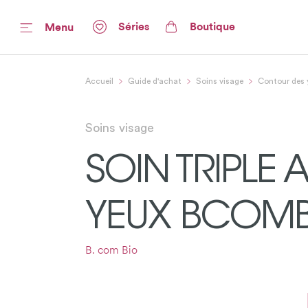
Séries
Boutique
Menu
Accueil
Guide d'achat
Soins visage
Contour des 
Soins visage
SOIN TRIPLE
YEUX BCOMB
B. com Bio