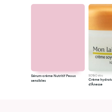
Sérum-crème Nutritif Peaux
SO'BiO étic
Crème hydrata
sensibles
d’Ânesse