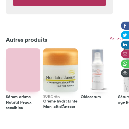
Voir plus
Autres produits
Sérum-crème
SO'BiO étic
Oléoserum
Sérum
Crème hydratante
Nutritif Peaux
âge R
Mon lait d’Ânesse
sensibles