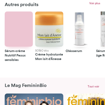
Voir plus
Autres produits
Sérum-crème
SO'BiO étic
Oléoserum
Sérum
Crème hydratante
Nutritif Peaux
âge R
Mon lait d’Ânesse
sensibles
Le Mag FemininBio
Tout voir