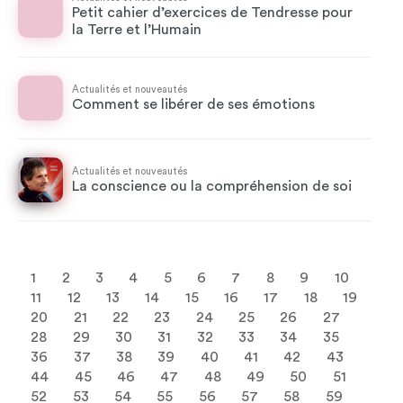
Petit cahier d’exercices de Tendresse pour
la Terre et l’Humain
Actualités et nouveautés
Comment se libérer de ses émotions
Actualités et nouveautés
La conscience ou la compréhension de soi
1
2
3
4
5
6
7
8
9
10
11
12
13
14
15
16
17
18
19
20
21
22
23
24
25
26
27
28
29
30
31
32
33
34
35
36
37
38
39
40
41
42
43
44
45
46
47
48
49
50
51
52
53
54
55
56
57
58
59