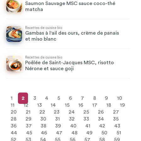
Saumon Sauvage MSC sauce coco-thé
matcha
Recettes de cuisine bio
Gambas à l'ail des ours, crème de panais
et miso blanc
Recettes de cuisine bio
Poêlée de Saint-Jacques MSC, risotto
Nérone et sauce goji
1
2
3
4
5
6
7
8
9
10
11
12
13
14
15
16
17
18
19
20
21
22
23
24
25
26
27
28
29
30
31
32
33
34
35
36
37
38
39
40
41
42
43
44
45
46
47
48
49
50
51
52
53
54
55
56
57
58
59