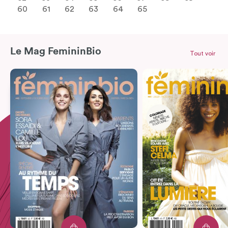
60
61
62
63
64
65
Le Mag FemininBio
Tout voir