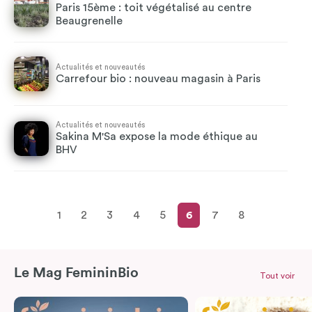
Paris 15ème : toit végétalisé au centre
Beaugrenelle
Actualités et nouveautés
Carrefour bio : nouveau magasin à Paris
Actualités et nouveautés
Sakina M'Sa expose la mode éthique au
BHV
1
2
3
4
5
6
7
8
Le Mag FemininBio
Tout voir