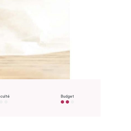
iculté
Budget