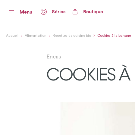
Séries
Boutique
Menu
Accueil
Alimentation
Recettes de cuisine bio
Cookies à la banane
Encas
COOKIES À