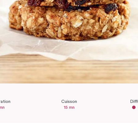
ration
Cuisson
Diff
 mn
15 mn