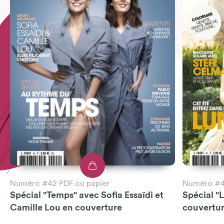
Numéro #42 PDF ou papier
Numéro #41
Spécial "Temps" avec Sofia Essaïdi et
Spécial "
Camille Lou en couverture
couvertu