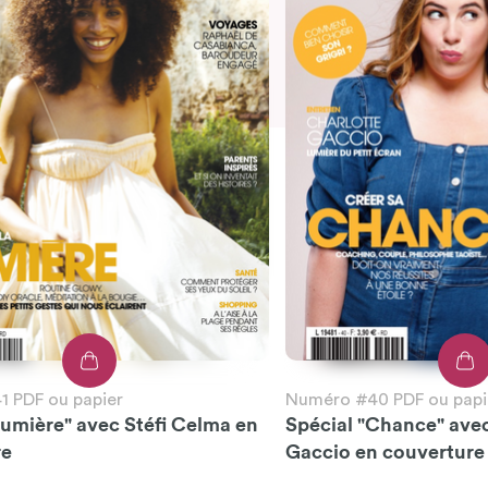
 PDF ou papier
Numéro #40 PDF ou papi
Lumière" avec Stéfi Celma en
Spécial "Chance" ave
re
Gaccio en couverture