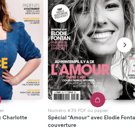
er
Numéro #39 PDF ou papier
c Charlotte
Spécial "Amour" avec Elodie Font
couverture