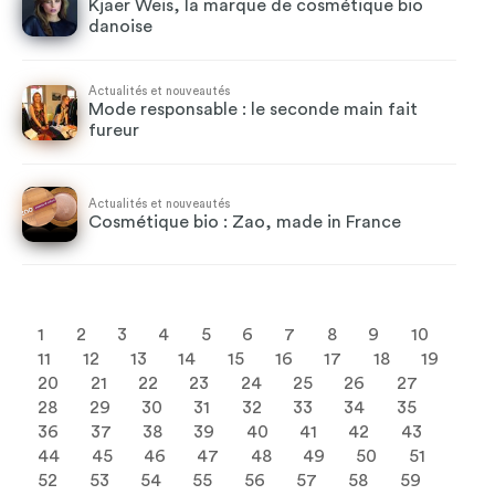
Kjaer Weis, la marque de cosmétique bio
danoise
Actualités et nouveautés
Mode responsable : le seconde main fait
fureur
Actualités et nouveautés
Cosmétique bio : Zao, made in France
1
2
3
4
5
6
7
8
9
10
11
12
13
14
15
16
17
18
19
20
21
22
23
24
25
26
27
28
29
30
31
32
33
34
35
36
37
38
39
40
41
42
43
44
45
46
47
48
49
50
51
52
53
54
55
56
57
58
59