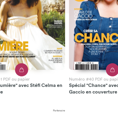
 PDF ou papier
Numéro #40 PDF ou papi
Lumière" avec Stéfi Celma en
Spécial "Chance" ave
re
Gaccio en couverture
Partenaire