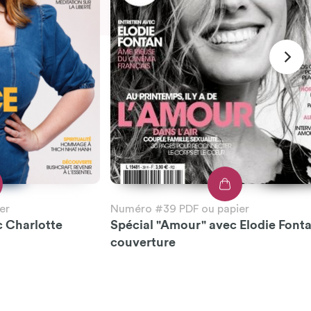
er
Numéro #39 PDF ou papier
c Charlotte
Spécial "Amour" avec Elodie Font
couverture