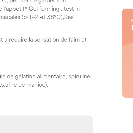
ine C, permet de garder son
'appétit* Gel forming : test in
stomacales (pH=2 et 38°C),Ses
 à réduire la sensation de faim et
le de gélatine alimentaire, spiruline,
dextrine de manioc).