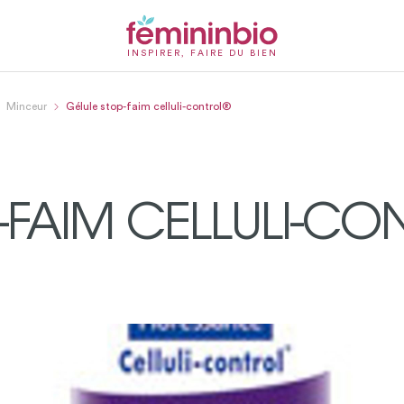
INSPIRER, FAIRE DU BIEN
Minceur
Gélule stop-faim celluli-control®
-FAIM CELLULI-C