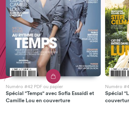
Numéro #42 PDF ou papier
Numéro #41
Spécial "Temps" avec Sofia Essaïdi et
Spécial "
Camille Lou en couverture
couvertu