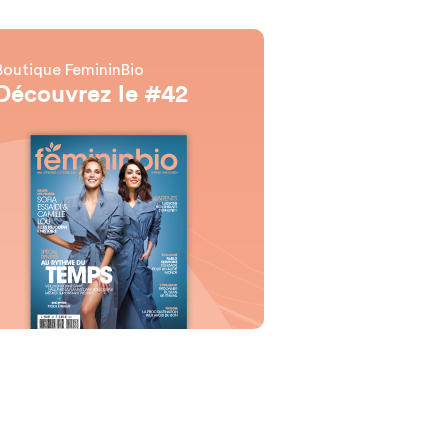
Boutique FemininBio
Découvrez le #42