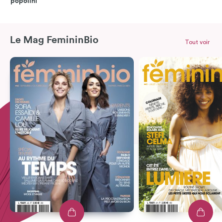
popolini
Le Mag FemininBio
Tout voir