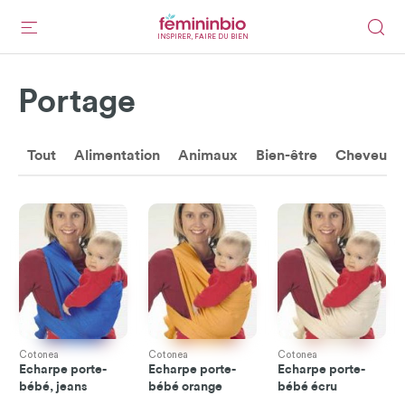
INSPIRER, FAIRE DU BIEN
Portage
Tout
Alimentation
Animaux
Bien-être
Cheveux
Cotonea
Cotonea
Cotonea
Echarpe porte-
Echarpe porte-
Echarpe porte-
bébé, jeans
bébé orange
bébé écru