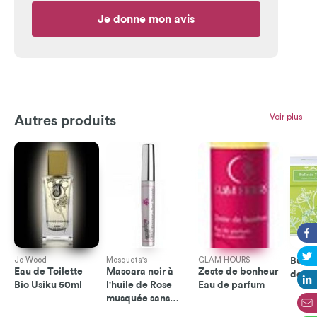
Je donne mon avis
Voir plus
Autres produits
Jo Wood
Mosqueta's
GLAM HOURS
Bulle
Eau de Toilette
Mascara noir à
Zeste de bonheur
de pa
Bio Usiku 50ml
l'huile de Rose
Eau de parfum
musquée sans
alcool