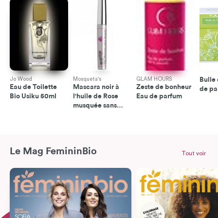
Jo Wood
Mosqueta's
GLAM HOURS
Bulle
Eau de Toilette
Mascara noir à
Zeste de bonheur
de pa
Bio Usiku 50ml
l'huile de Rose
Eau de parfum
musquée sans
alcool
Le Mag FemininBio
Tout voir