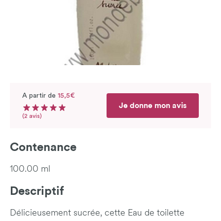
A partir de
15,5€
Je donne mon avis
Note moyenne du produit : 5 sur 5
Nombre d'avis
(2 avis)
Contenance
100.00 ml
Descriptif
Délicieusement sucrée, cette Eau de toilette