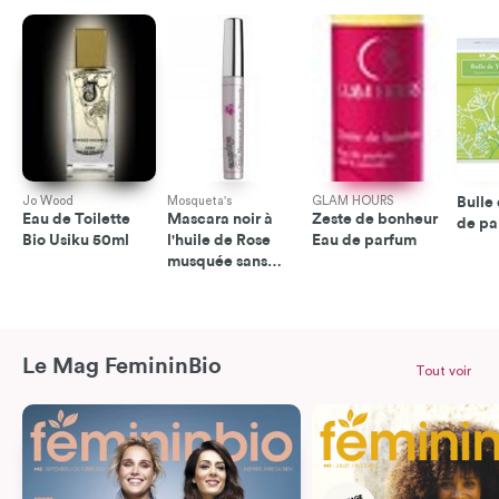
Jo Wood
Mosqueta's
GLAM HOURS
Bulle
Eau de Toilette
Mascara noir à
Zeste de bonheur
de pa
Bio Usiku 50ml
l'huile de Rose
Eau de parfum
musquée sans
alcool
Le Mag FemininBio
Tout voir