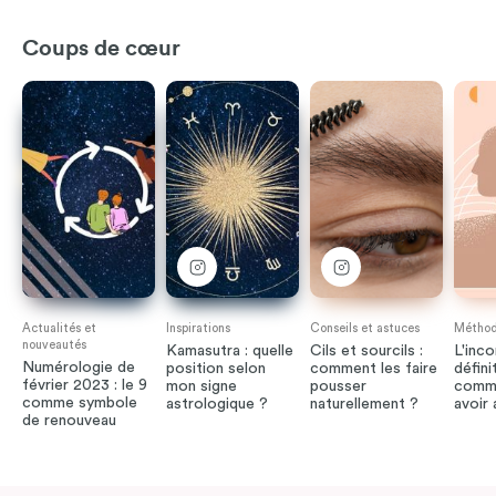
Coups de cœur
Actualités et
Inspirations
Conseils et astuces
Méthode
nouveautés
Kamasutra : quelle
Cils et sourcils :
L'inco
Numérologie de
position selon
comment les faire
défini
février 2023 : le 9
mon signe
pousser
comme
comme symbole
astrologique ?
naturellement ?
avoir
de renouveau