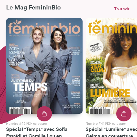
Le Mag FemininBio
Tout voir
Numéro #42 PDF ou papier
Numéro #41 PDF ou papier
Spécial "Temps" avec Sofia
Spécial "Lumière" avec
Essaïdi et Camille Lou en
Celma en couverture