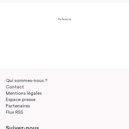
Partenaire
Le concours solidaire organisé par FemininBio et SO'BiO étic
Qui sommes-nous ?
Contact
Mentions légales
Espace presse
Partenaires
Flux RSS
Suivez-nous