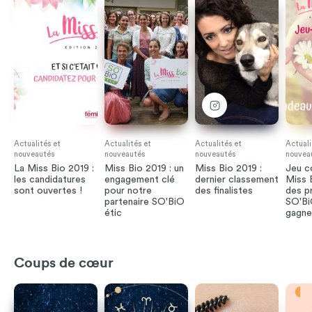
Actualités et
Actualités et
Actualités et
Actuali
nouveautés
nouveautés
nouveautés
nouvea
La Miss Bio 2019 :
Miss Bio 2019 : un
Miss Bio 2019 :
Jeu c
les candidatures
engagement clé
dernier classement
Miss 
sont ouvertes !
pour notre
des finalistes
des p
partenaire SO'BiO
SO'Bi
étic
gagne
Coups de cœur