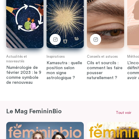
Actualités et
Inspirations
Conseils et astuces
Méthode
nouveautés
Kamasutra : quelle
Cils et sourcils :
L'inco
Numérologie de
position selon
comment les faire
défini
février 2023 : le 9
mon signe
pousser
comme
comme symbole
astrologique ?
naturellement ?
avoir
de renouveau
Le Mag FemininBio
Tout voir