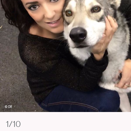
© DR
1/10