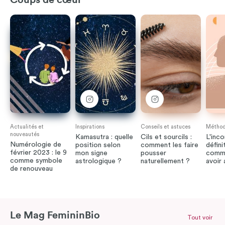
Coups de cœur
Actualités et
Inspirations
Conseils et astuces
Méthode
nouveautés
Kamasutra : quelle
Cils et sourcils :
L'inco
Numérologie de
position selon
comment les faire
défini
février 2023 : le 9
mon signe
pousser
comme
comme symbole
astrologique ?
naturellement ?
avoir
de renouveau
Le Mag FemininBio
Tout voir