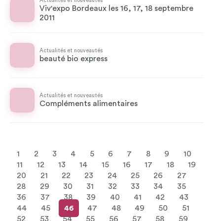
Actualités et nouveautés
Viv'expo Bordeaux les 16, 17, 18 septembre
2011
Actualités et nouveautés
beauté bio express
Actualités et nouveautés
Compléments alimentaires
1
2
3
4
5
6
7
8
9
10
11
12
13
14
15
16
17
18
19
20
21
22
23
24
25
26
27
28
29
30
31
32
33
34
35
36
37
38
39
40
41
42
43
44
45
46
47
48
49
50
51
52
53
54
55
56
57
58
59