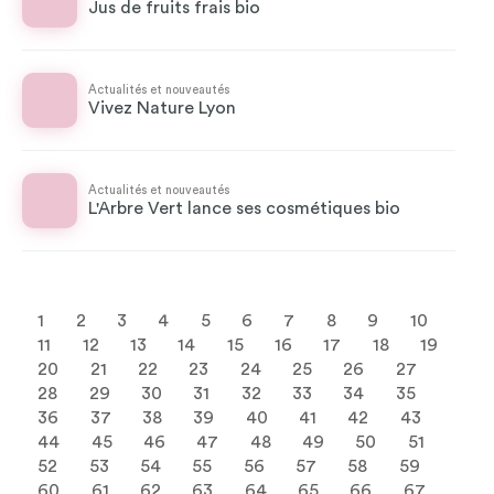
Jus de fruits frais bio
Actualités et nouveautés
Vivez Nature Lyon
Actualités et nouveautés
L'Arbre Vert lance ses cosmétiques bio
1
2
3
4
5
6
7
8
9
10
11
12
13
14
15
16
17
18
19
20
21
22
23
24
25
26
27
28
29
30
31
32
33
34
35
36
37
38
39
40
41
42
43
44
45
46
47
48
49
50
51
52
53
54
55
56
57
58
59
60
61
62
63
64
65
66
67