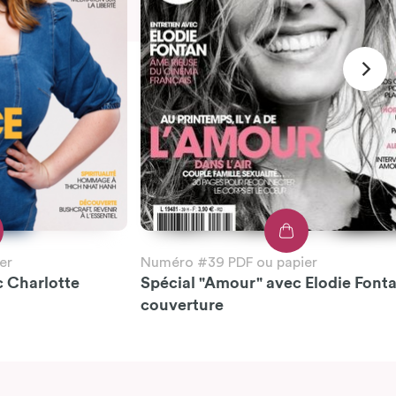
er
Numéro #39 PDF ou papier
c Charlotte
Spécial "Amour" avec Elodie Font
couverture