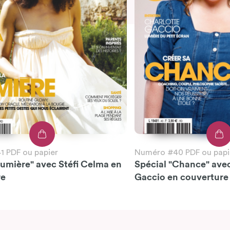
 PDF ou papier
Numéro #40 PDF ou papi
Lumière" avec Stéfi Celma en
Spécial "Chance" ave
re
Gaccio en couverture