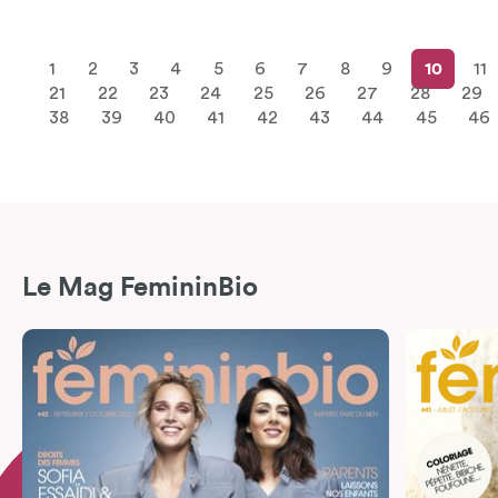
1
2
3
4
5
6
7
8
9
10
11
21
22
23
24
25
26
27
28
29
38
39
40
41
42
43
44
45
46
Le Mag FemininBio