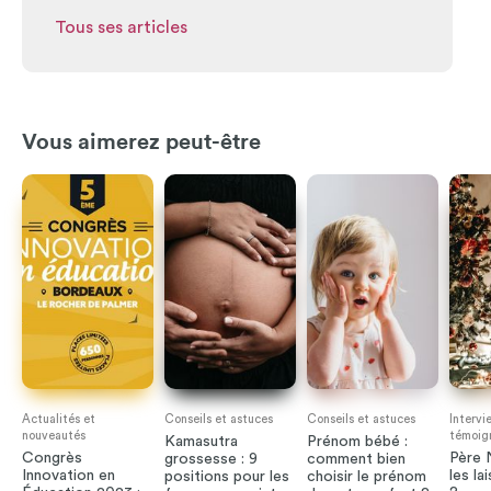
Tous ses articles
Vous aimerez peut-être
Actualités et
Conseils et astuces
Conseils et astuces
Intervi
nouveautés
témoig
Kamasutra
Prénom bébé :
Congrès
Père N
grossesse : 9
comment bien
Innovation en
les la
positions pour les
choisir le prénom