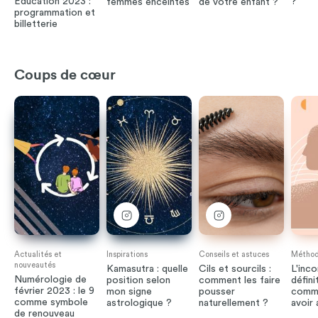
Éducation 2023 :
?
femmes enceintes
de votre enfant ?
programmation et
billetterie
Coups de cœur
Actualités et
Inspirations
Conseils et astuces
Méthode
nouveautés
Kamasutra : quelle
Cils et sourcils :
L'inco
Numérologie de
position selon
comment les faire
défini
février 2023 : le 9
mon signe
pousser
comme
comme symbole
astrologique ?
naturellement ?
avoir
de renouveau