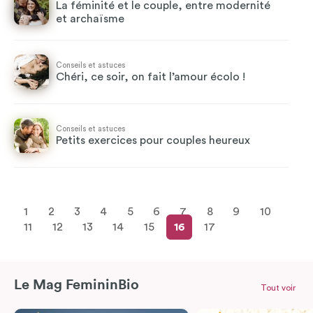
La féminité et le couple, entre modernité
et archaïsme
Conseils et astuces
Chéri, ce soir, on fait l’amour écolo !
Conseils et astuces
Petits exercices pour couples heureux
1
2
3
4
5
6
7
8
9
10
11
12
13
14
15
16
17
Le Mag FemininBio
Tout voir