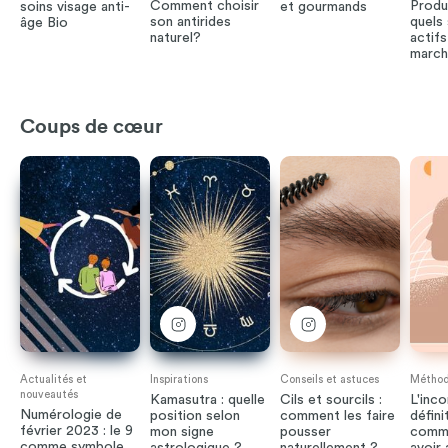
Comment choisir
Produi
soins visage anti-
et gourmands
son antirides
quels 
âge Bio
naturel?
actifs
march
Coups de cœur
Actualités et
Inspirations
Conseils et astuces
Méthode
nouveautés
Kamasutra : quelle
Cils et sourcils :
L'inco
Numérologie de
position selon
comment les faire
défini
février 2023 : le 9
mon signe
pousser
comme
comme symbole