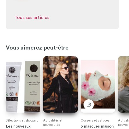
Tous ses articles
Vous aimerez peut-être
Sélections et shopping
Actualités et
Conseils et astuces
Actuali
nouveautés
nouvea
Les nouveaux
5 masques maison