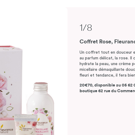
1/8
et rituels conscients
Coffret Rose, Fleuran
Un coffret tout en douceur et
au parfum délicat, la rose. I
hydrate la peau, une crème p
micellaire démaquillante dou
fleuri et tendance, il fera bi
20€70, disponible au 05 62 0
boutique 62 rue du Commerc