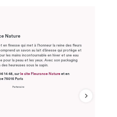
ce Nature
 en finesse qui met à l’honneur la reine des fleurs
l comprend un savon au lait d’ânesse qui protège et
our les mains incontournable en hiver et une eau
ce pour la peau et les yeux. Avec son packaging
en des heureuses sous le sapin.
6 14 48, sur
le site Fleurance Nature
et en
e 75015 Paris
Partenaire