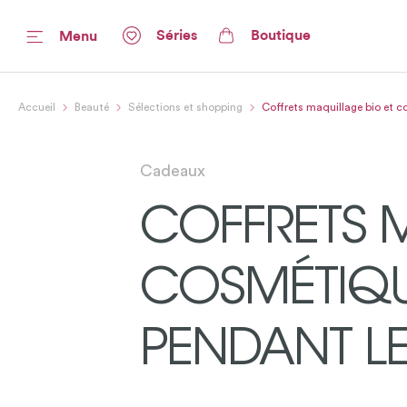
Séries
Boutique
Menu
Accueil
Beauté
Sélections et shopping
Coffrets maquillage bio et 
Cadeaux
COFFRETS M
COSMÉTIQU
PENDANT LE