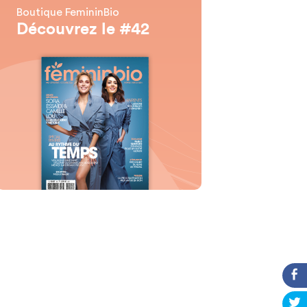
Boutique FemininBio
Découvrez le #42