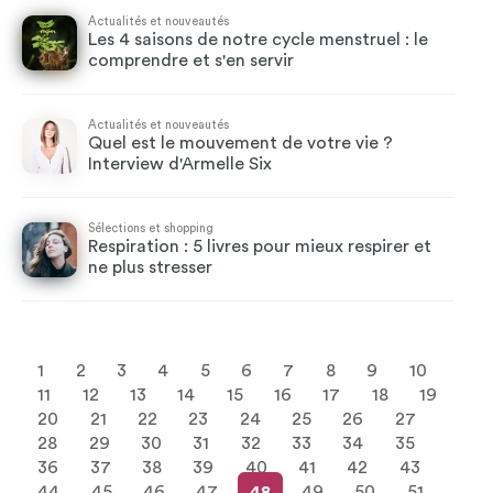
Actualités et nouveautés
Les 4 saisons de notre cycle menstruel : le
comprendre et s'en servir
Actualités et nouveautés
Quel est le mouvement de votre vie ?
Interview d'Armelle Six
Sélections et shopping
Respiration : 5 livres pour mieux respirer et
ne plus stresser
1
2
3
4
5
6
7
8
9
10
11
12
13
14
15
16
17
18
19
20
21
22
23
24
25
26
27
28
29
30
31
32
33
34
35
36
37
38
39
40
41
42
43
44
45
46
47
48
49
50
51