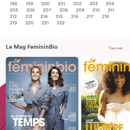
198
199
200
201
202
203
204
205
206
207
208
209
210
211
212
213
214
215
216
217
218
219
220
221
222
Le Mag FemininBio
Tout voir