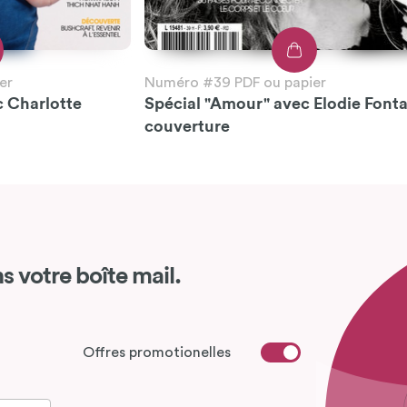
er
Numéro #39 PDF ou papier
c Charlotte
Spécial "Amour" avec Elodie Font
couverture
s votre boîte mail.
Offres promotionelles