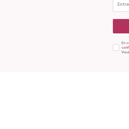
En c
confi
Vous