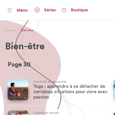
Séries
Boutique
Menu
Accueil
Bien-être
Bien-être
Page 30
Actualités et nouveautés
Yoga : apprendre à se détacher de
certaines situations pour vivre avec
passion
Conseils et astuces