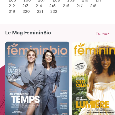
205
206
207
208
209
210
211
212
213
214
215
216
217
218
219
220
221
222
Le Mag FemininBio
Tout voir