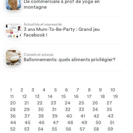
De commerciale à prof de yoga en
montagne
Actualités et nouveautés
3 ans Mum-To-Be-Party : Grand jeu
Facebook !
Conseils et astuces
Ballonnements: quels aliments privilégier?
1
2
3
4
5
6
7
8
9
10
11
12
13
14
15
16
17
18
19
20
21
22
23
24
25
26
27
28
29
30
31
32
33
34
35
36
37
38
39
40
41
42
43
44
45
46
47
48
49
50
51
52
53
54
55
56
57
58
59