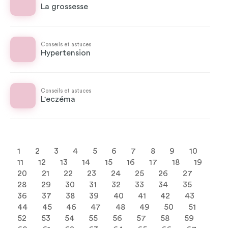
La grossesse
Conseils et astuces
Hypertension
Conseils et astuces
L'eczéma
1
2
3
4
5
6
7
8
9
10
11
12
13
14
15
16
17
18
19
20
21
22
23
24
25
26
27
28
29
30
31
32
33
34
35
36
37
38
39
40
41
42
43
44
45
46
47
48
49
50
51
52
53
54
55
56
57
58
59