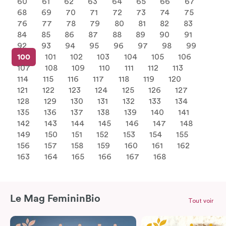
60
61
62
63
64
65
66
67
68
69
70
71
72
73
74
75
76
77
78
79
80
81
82
83
84
85
86
87
88
89
90
91
92
93
94
95
96
97
98
99
100
101
102
103
104
105
106
107
108
109
110
111
112
113
114
115
116
117
118
119
120
121
122
123
124
125
126
127
128
129
130
131
132
133
134
135
136
137
138
139
140
141
142
143
144
145
146
147
148
149
150
151
152
153
154
155
156
157
158
159
160
161
162
163
164
165
166
167
168
Le Mag FemininBio
Tout voir