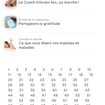
Le Coach minceur bio, ça marche !
Actualités et nouveautés
Partageons la gratitude
Conseils et astuces
Ce que vous disent vos malaises et
maladies
1
2
3
4
5
6
7
8
9
10
11
12
13
14
15
16
17
18
19
20
21
22
23
24
25
26
27
28
29
30
31
32
33
34
35
36
37
38
39
40
41
42
43
44
45
46
47
48
49
50
51
52
53
54
55
56
57
58
59