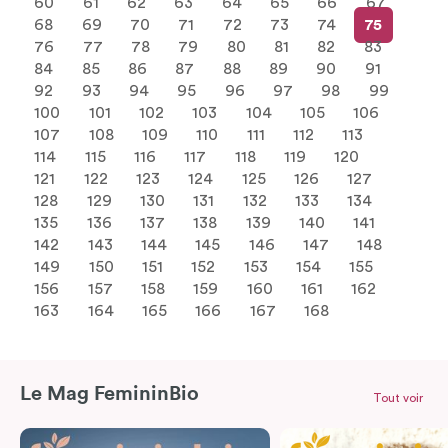
60
61
62
63
64
65
66
67
68
69
70
71
72
73
74
75
76
77
78
79
80
81
82
83
84
85
86
87
88
89
90
91
92
93
94
95
96
97
98
99
100
101
102
103
104
105
106
107
108
109
110
111
112
113
114
115
116
117
118
119
120
121
122
123
124
125
126
127
128
129
130
131
132
133
134
135
136
137
138
139
140
141
142
143
144
145
146
147
148
149
150
151
152
153
154
155
156
157
158
159
160
161
162
163
164
165
166
167
168
Le Mag FemininBio
Tout voir