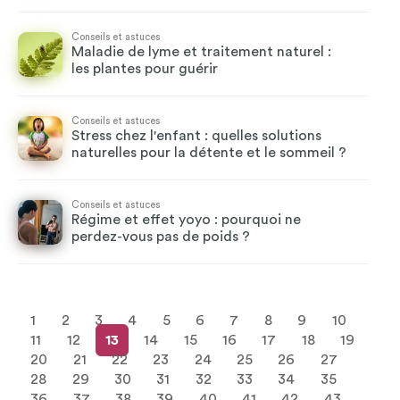
Conseils et astuces
Maladie de lyme et traitement naturel :
les plantes pour guérir
Conseils et astuces
Stress chez l'enfant : quelles solutions
naturelles pour la détente et le sommeil ?
Conseils et astuces
Régime et effet yoyo : pourquoi ne
perdez-vous pas de poids ?
1
2
3
4
5
6
7
8
9
10
11
12
13
14
15
16
17
18
19
20
21
22
23
24
25
26
27
28
29
30
31
32
33
34
35
36
37
38
39
40
41
42
43