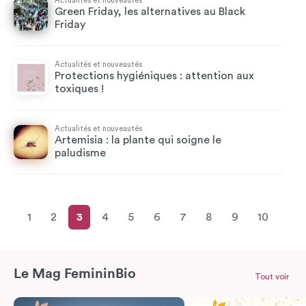
Actualités et nouveautés
Green Friday, les alternatives au Black
Friday
Actualités et nouveautés
Protections hygiéniques : attention aux
toxiques !
Actualités et nouveautés
Artemisia : la plante qui soigne le
paludisme
1
2
3
4
5
6
7
8
9
10
Le Mag FemininBio
Tout voir