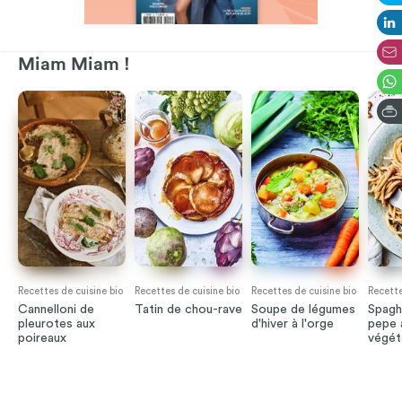
Miam Miam !
Recettes de cuisine bio
Recettes de cuisine bio
Recettes de cuisine bio
Recette
Cannelloni de
Tatin de chou-rave
Soupe de légumes
Spagh
pleurotes aux
d'hiver à l'orge
pepe 
poireaux
végét