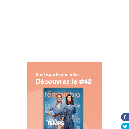
Boutique FemininBio
Découvrez le #42