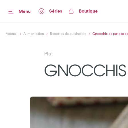
Séries
Boutique
Menu
Accueil
Alimentation
Recettes de cuisine bio
Gnocchis de patate d
Plat
GNOCCHIS 