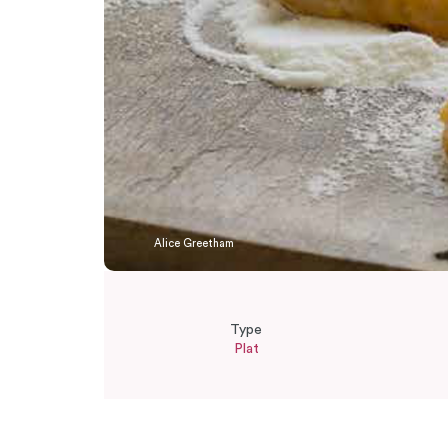
Alice Greetham
Type
Plat