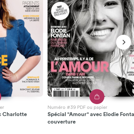
er
Numéro #39 PDF ou papier
c Charlotte
Spécial "Amour" avec Elodie Font
couverture