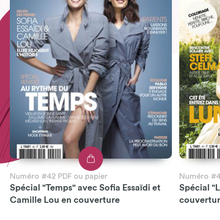
Numéro #42 PDF ou papier
Numéro #41
Spécial "Temps" avec Sofia Essaïdi et
Spécial "
Camille Lou en couverture
couvertu