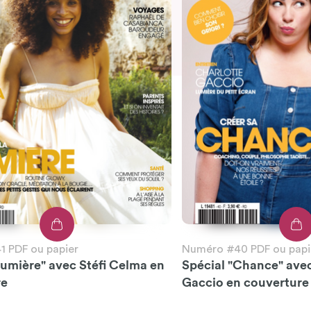
 PDF ou papier
Numéro #40 PDF ou papi
Lumière" avec Stéfi Celma en
Spécial "Chance" ave
re
Gaccio en couverture