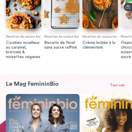
Recettes de cuisine bio
Recettes de cuisine bio
Recettes de cuisine bio
Recette
Cookies moelleux
Biscuits de Noël
Crème brûlée à la
Financ
au caramel,
sans sucre raffiné
clémentine
chocol
bretzels &
noise
noisettes véganes
sucre 
Le Mag FemininBio
Tout voir