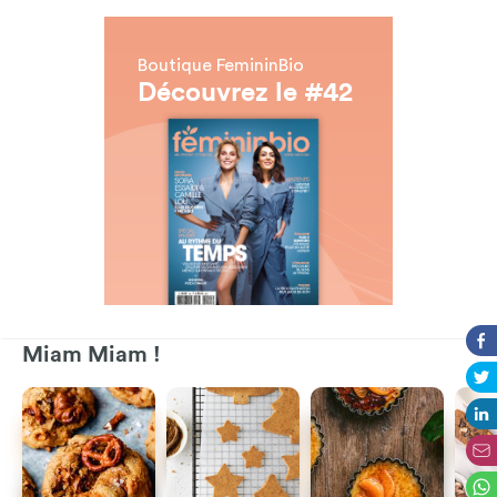
Boutique FemininBio
Découvrez le #42
Miam Miam !