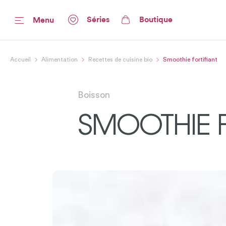
Séries
Boutique
Menu
Accueil
Alimentation
Recettes de cuisine bio
Smoothie fortifiant
Boisson
SMOOTHIE F