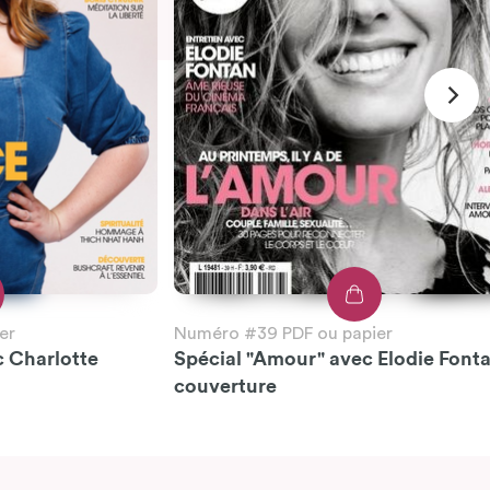
er
Numéro #39 PDF ou papier
c Charlotte
Spécial "Amour" avec Elodie Font
couverture