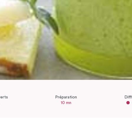
erts
Préparation
Diff
2
10 mn