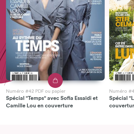
Numéro #42 PDF ou papier
Numéro #41
Spécial "Temps" avec Sofia Essaïdi et
Spécial "
Camille Lou en couverture
couvertu