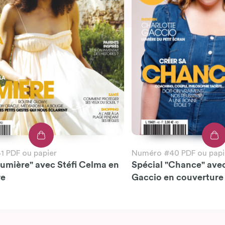
 PDF ou papier
Numéro #40 PDF ou papi
Lumière" avec Stéfi Celma en
Spécial "Chance" ave
re
Gaccio en couverture