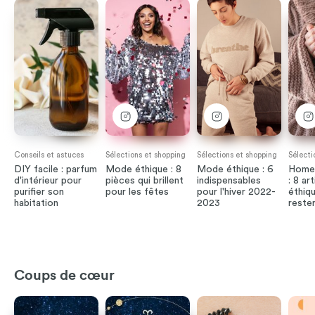
Conseils et astuces
Sélections et shopping
Sélections et shopping
Sélecti
DIY facile : parfum
Mode éthique : 8
Mode éthique : 6
Home
d'intérieur pour
pièces qui brillent
indispensables
: 8 ar
purifier son
pour les fêtes
pour l'hiver 2022-
éthiq
habitation
2023
rester
Coups de cœur