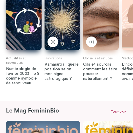
Actualités et
Inspirations
Conseils et astuces
Méthode
nouveautés
Kamasutra : quelle
Cils et sourcils :
L'inco
Numérologie de
position selon
comment les faire
défini
février 2023 : le 9
mon signe
pousser
comme
comme symbole
astrologique ?
naturellement ?
avoir
de renouveau
Le Mag FemininBio
Tout voir