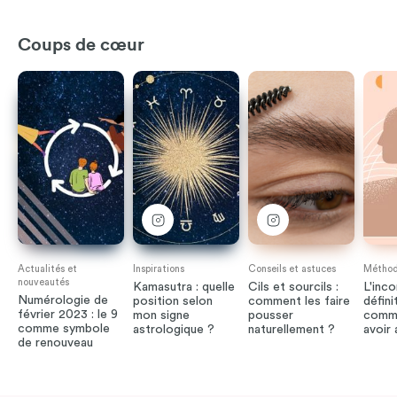
Coups de cœur
Actualités et
Inspirations
Conseils et astuces
Méthode
nouveautés
Kamasutra : quelle
Cils et sourcils :
L'inco
Numérologie de
position selon
comment les faire
défini
février 2023 : le 9
mon signe
pousser
comme
comme symbole
astrologique ?
naturellement ?
avoir
de renouveau