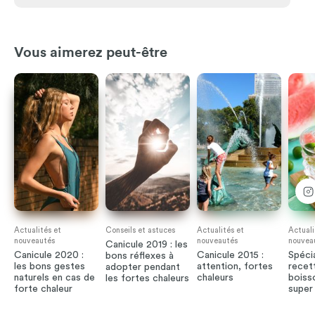
Vous aimerez peut-être
Actualités et
Conseils et astuces
Actualités et
Actuali
nouveautés
nouveautés
nouvea
Canicule 2019 : les
Canicule 2020 :
Canicule 2015 :
Spécia
bons réflexes à
les bons gestes
attention, fortes
recet
adopter pendant
naturels en cas de
chaleurs
boiss
les fortes chaleurs
forte chaleur
super