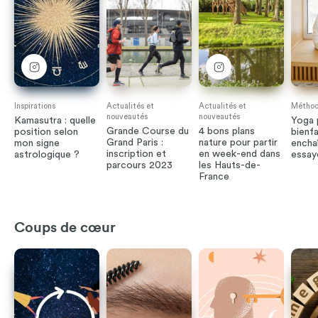
Inspirations
Actualités et
Actualités et
Méthod
nouveautés
nouveautés
Kamasutra : quelle
Yoga 
Grande Course du
4 bons plans
position selon
bienfa
Grand Paris :
nature pour partir
mon signe
encha
inscription et
en week-end dans
astrologique ?
essay
parcours 2023
les Hauts-de-
France
Coups de cœur