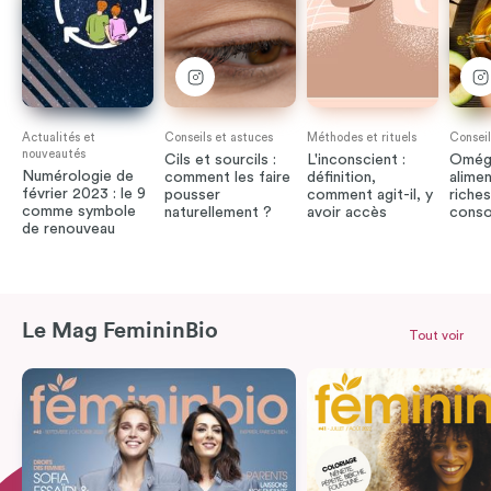
Actualités et
Conseils et astuces
Méthodes et rituels
Conseil
nouveautés
Cils et sourcils :
L'inconscient :
Oméga
Numérologie de
comment les faire
définition,
alimen
février 2023 : le 9
pousser
comment agit-il, y
riches
comme symbole
naturellement ?
avoir accès
cons
de renouveau
Le Mag FemininBio
Tout voir