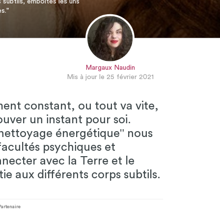
subtils, emboîtés les uns
s."
Margaux Naudin
Mis à jour le 25 février 2021
t constant, ou tout va vite,
trouver un instant pour soi.
nettoyage énergétique" nous
acultés psychiques et
nnecter avec la Terre et le
ie aux différents corps subtils.
Partenaire