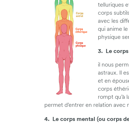
telluriques 
corps subtils
avec les dif
qui anime le
physique ser
3. Le corps
il nous perm
astraux. Il e
et en épouse 
corps éthéri
rompt qu’à l
permet d’entrer en relation avec n
4. Le corps mental (ou corps de 