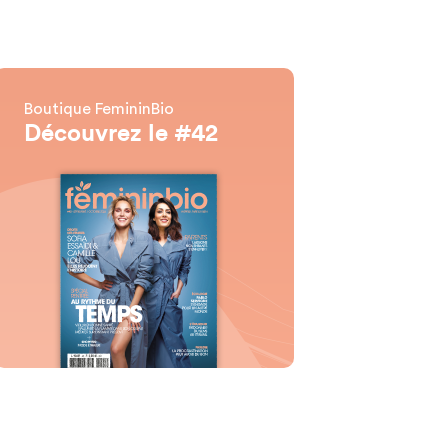
Boutique FemininBio
Découvrez le #42