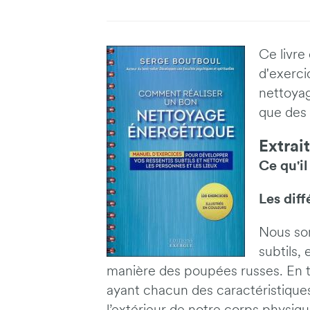
Ce livre
d'exerci
nettoyag
que des 
Extrai
Ce qu'i
Les diff
Nous so
subtils,
manière des poupées russes. En t
ayant chacun des caractéristiques 