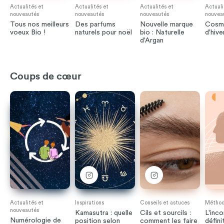
Actualités et
Actualités et
Actualités et
Actuali
nouveautés
nouveautés
nouveautés
nouvea
Tous nos meilleurs
Des parfums
Nouvelle marque
Cosmé
voeux Bio !
naturels pour noël
bio : Naturelle
d'hive
d'Argan
Coups de cœur
Actualités et
Inspirations
Conseils et astuces
Méthode
nouveautés
Kamasutra : quelle
Cils et sourcils :
L'inco
Numérologie de
position selon
comment les faire
défini