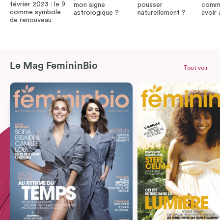
février 2023 : le 9
mon signe
pousser
comme
comme symbole
astrologique ?
naturellement ?
avoir
de renouveau
Le Mag FemininBio
Tout voir