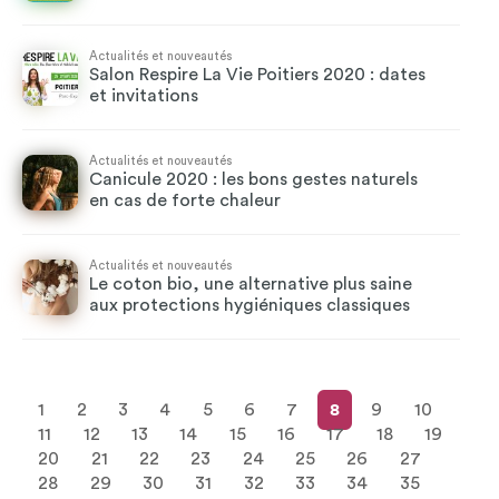
Actualités et nouveautés
Salon Respire La Vie Poitiers 2020 : dates
et invitations
Actualités et nouveautés
Canicule 2020 : les bons gestes naturels
en cas de forte chaleur
Actualités et nouveautés
Le coton bio, une alternative plus saine
aux protections hygiéniques classiques
1
2
3
4
5
6
7
8
9
10
11
12
13
14
15
16
17
18
19
20
21
22
23
24
25
26
27
28
29
30
31
32
33
34
35