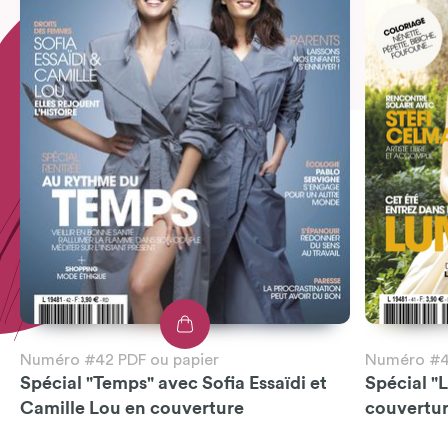
Numéro #42 PDF ou papier
Numéro #41
Spécial "Temps" avec Sofia Essaïdi et
Spécial "
Camille Lou en couverture
couvertu