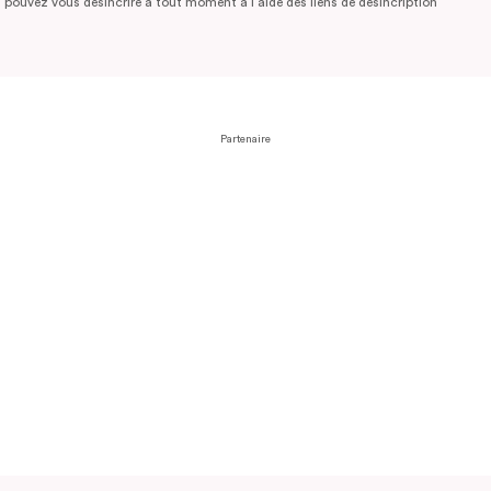
 pouvez vous désincrire à tout moment à l’aide des liens de désincription
Partenaire