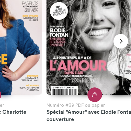
er
Numéro #39 PDF ou papier
c Charlotte
Spécial "Amour" avec Elodie Font
couverture