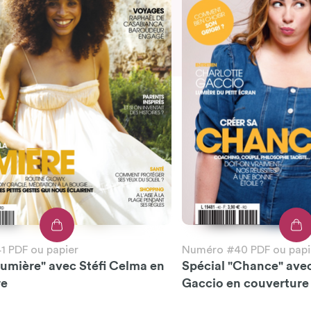
 PDF ou papier
Numéro #40 PDF ou papi
Lumière" avec Stéfi Celma en
Spécial "Chance" ave
re
Gaccio en couverture