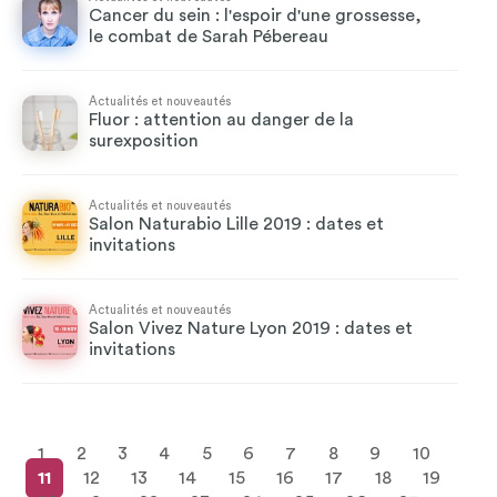
Cancer du sein : l'espoir d'une grossesse,
le combat de Sarah Pébereau
Actualités et nouveautés
Fluor : attention au danger de la
surexposition
Actualités et nouveautés
Salon Naturabio Lille 2019 : dates et
invitations
Actualités et nouveautés
Salon Vivez Nature Lyon 2019 : dates et
invitations
1
2
3
4
5
6
7
8
9
10
11
12
13
14
15
16
17
18
19