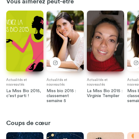
Vous aimerez peut-être
Actualités et
Actualités et
Actualités et
Actuali
nouveautés
nouveautés
nouveautés
nouvea
La Miss Bio 2015,
Miss bio 2015 :
La Miss Bio 2015 :
Miss b
c'est parti !
classement
Virginie Templier
class
semaine 5
semai
Coups de cœur