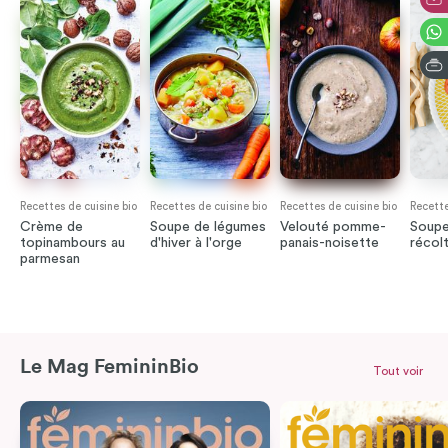
Recettes de cuisine bio
Recettes de cuisine bio
Recettes de cuisine bio
Recette
Crème de
Soupe de légumes
Velouté pomme-
Soupe
topinambours au
d'hiver à l'orge
panais-noisette
récolt
parmesan
Le Mag FemininBio
Tout voir