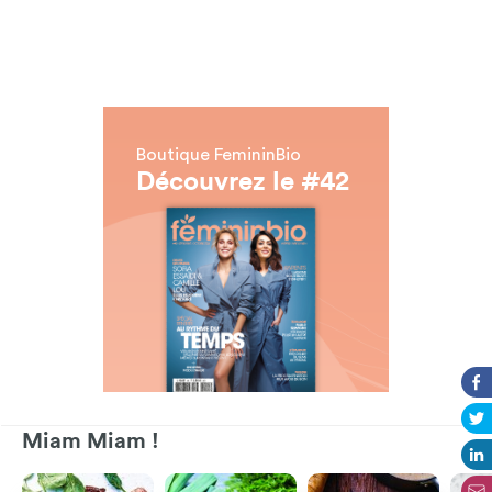
Boutique FemininBio
Découvrez le #42
Miam Miam !