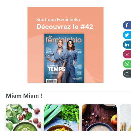
Boutique FemininBio
Découvrez le #42
Miam Miam !