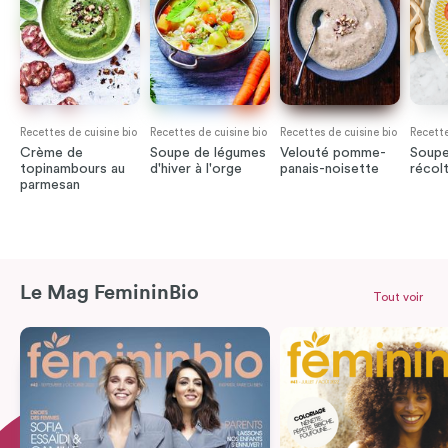
Recettes de cuisine bio
Recettes de cuisine bio
Recettes de cuisine bio
Recette
Crème de
Soupe de légumes
Velouté pomme-
Soupe
topinambours au
d'hiver à l'orge
panais-noisette
récolt
parmesan
Le Mag FemininBio
Tout voir