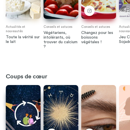
Actualités et
Conseils et astuces
Conseils et astuces
Actuali
nouveautés
nouvea
Végétariens,
Changez pour les
Toute la vérité sur
Jeu C
intolérants, où
boissons
le lait
Sojade
trouver du calcium
végétales !
?
Coups de cœur