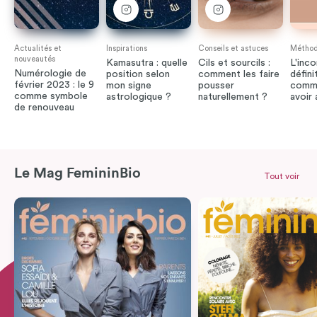
Actualités et
Inspirations
Conseils et astuces
Méthode
nouveautés
Kamasutra : quelle
Cils et sourcils :
L'inco
Numérologie de
position selon
comment les faire
défini
février 2023 : le 9
mon signe
pousser
comme
comme symbole
astrologique ?
naturellement ?
avoir
de renouveau
Le Mag FemininBio
Tout voir